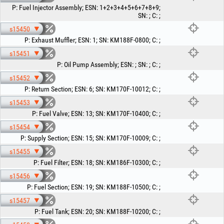
P
:
Fuel Injector Assembly
;
ESN
:
1+2+3+4+5+6+7+8+9
;
SN
:
;
C
:
;
s15450
P
:
Exhaust Muffler
;
ESN
:
1
;
SN
:
KM188F-0800
;
C
:
;
s15451
P
:
Oil Pump Assembly
;
ESN
:
;
SN
:
;
C
:
;
s15452
P
:
Return Section
;
ESN
:
6
;
SN
:
KM170F-10012
;
C
:
;
s15453
P
:
Fuel Valve
;
ESN
:
13
;
SN
:
KM170F-10400
;
C
:
;
s15454
P
:
Supply Section
;
ESN
:
15
;
SN
:
KM170F-10009
;
C
:
;
s15455
P
:
Fuel Filter
;
ESN
:
18
;
SN
:
KM186F-10300
;
C
:
;
s15456
P
:
Fuel Section
;
ESN
:
19
;
SN
:
KM188F-10500
;
C
:
;
s15457
P
:
Fuel Tank
;
ESN
:
20
;
SN
:
KM188F-10200
;
C
:
;