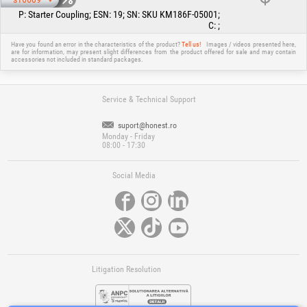
P
:
Starter Coupling
;
ESN
:
19
;
SN
:
SKU KM186F-05001
;
C
:
;
Have you found an error in the characteristics of the product?
Tell us!
Images / videos presented here,
are for information, may present slight differences from the product offered for sale and may contain
accessories not included in standard packages.
Service & Technical Support
suport@honest.ro
Monday - Friday
08:00 - 17:30
Social Media
Litigation Resolution