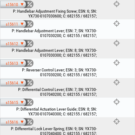
s15610
P
:
Handlebar Adjustment Fixing Screw
;
ESN
:
6
;
SN
:
YX730-0107030600
;
C
:
682155 / 682157
;
s15611
P
:
Handlebar Adjustment Lever
;
ESN
:
7
;
SN
:
YX730-
0107030200
;
C
:
682155 / 682157
;
s15612
P
:
Handlebar Adjustment Lever
;
ESN
:
8
;
SN
:
YX730-
0107030300
;
C
:
682155 / 682157
;
s15613
P
:
Reverser Control Lever
;
ESN
:
3
;
SN
:
YX730-
0107030200
;
C
:
682155 / 682157
;
s15614
P
:
Differential Control Lever
;
ESN
:
7
;
SN
:
YX730-
0107040200
;
C
:
682155 / 682157
;
s15615
P
:
Differential Actuation Lever Guide
;
ESN
:
8
;
SN
:
YX730-0107040300
;
C
:
682155 / 682157
;
s15616
P
:
Differential Lock Lever Spring
;
ESN
:
9
;
SN
:
YX730-
0107040400
;
C
:
682155 / 682157
;