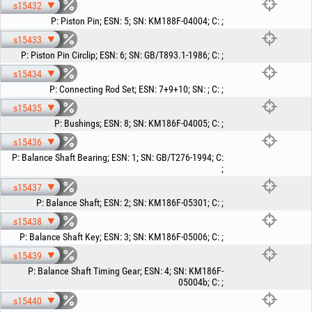
s15432
P
:
Piston Pin
;
ESN
:
5
;
SN
:
KM188F-04004
;
C
:
;
s15433
P
:
Piston Pin Circlip
;
ESN
:
6
;
SN
:
GB/T893.1-1986
;
C
:
;
s15434
P
:
Connecting Rod Set
;
ESN
:
7+9+10
;
SN
:
;
C
:
;
s15435
P
:
Bushings
;
ESN
:
8
;
SN
:
KM186F-04005
;
C
:
;
s15436
P
:
Balance Shaft Bearing
;
ESN
:
1
;
SN
:
GB/T276-1994
;
C
:
;
s15437
P
:
Balance Shaft
;
ESN
:
2
;
SN
:
KM186F-05301
;
C
:
;
s15438
P
:
Balance Shaft Key
;
ESN
:
3
;
SN
:
KM186F-05006
;
C
:
;
s15439
P
:
Balance Shaft Timing Gear
;
ESN
:
4
;
SN
:
KM186F-
05004b
;
C
:
;
s15440