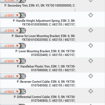
s15596
P
:
Secondary Trim
;
ESN
:
41
;
SN
:
YX730-1000000000
;
C
:
;
s15597
P
:
Handle Height Adjustment Spring
;
ESN
:
2
;
SN
:
YX730-0103030000
;
C
:
682155 / 682157
;
s15598
P
:
Sleeve for Lever Mounting Bracket
;
ESN
:
6
;
SN
:
YX730-0103020500
;
C
:
682155 / 682157
;
s15599
P
:
Lever Mounting Bracket
;
ESN
:
8
;
SN
:
YX730-
0103020400
;
C
:
682155 / 682157
;
s15600
P
:
Handlebar Plastic Trim
;
ESN
:
1
;
SN
:
YX730-
0107080000
;
C
:
682155 / 682157
;
s15601
P
:
Reverser Control Cable
;
ESN
:
4
;
SN
:
YX730-
0107040500
;
C
:
682155 / 682157
;
s15602
P
:
Differential Control Cable
;
ESN
:
5
;
SN
:
YX730-
0107040800
;
C
:
682155 / 682157
;