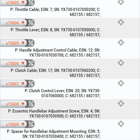
s15603
P
:
Throttle Cable
;
ESN
:
7
;
SN
:
YX730-0107050200
;
C
:
682155 / 682157
;
s15604
P
:
Throttle Lever
;
ESN
:
8
;
SN
:
YX730-0107050000
;
C
:
682155 / 682157
;
s15605
P
:
Handle Adjustment Control Cable
;
ESN
:
12
;
SN
:
YX730-0107030700
;
C
:
682155 / 682157
;
s15606
P
:
Clutch Cable
;
ESN
:
17
;
SN
:
YX730-0107060200
;
C
:
682155 / 682157
;
s15607
P
:
Clutch Control Lever
;
ESN
:
20
;
SN
:
YX730-
0107060000
;
C
:
682155 / 682157
;
s15608
P
:
Eccentric Handlebar Adjustment Screw
;
ESN
:
4
;
SN
:
YX730-0107030500
;
C
:
682155 / 682157
;
s15609
P
:
Spacer for Handlebar Adjustment Mounting
;
ESN
:
5
;
SN
:
YX730-0107030400
;
C
:
682155 / 682157
;