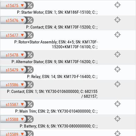
s15475
P
:
Starter Motor
;
ESN
:
1
;
SN
:
KM186F-15100
;
C
:
;
s15476
P
:
Contact
;
ESN
:
4
;
SN
:
KM170F-15200
;
C
:
;
s15477
P
:
Rotor+Stator Assembly
;
ESN
:
4+5
;
SN
:
KM170F-
15200+KM170F-16100
;
C
:
;
s15478
P
:
Alternator Stator
;
ESN
:
9
;
SN
:
KM170F-16200
;
C
:
;
s15479
P
:
Relay
;
ESN
:
14
;
SN
:
KM170-F-16400
;
C
:
;
s15586
P
:
Contact
;
ESN
:
1
;
SN
:
YX730-0106000000
;
C
:
682155
/ 682157
;
s15587
P
:
Main Trim
;
ESN
:
2
;
SN
:
YX730-0104000000
;
C
:
;
s15588
P
:
Battery
;
ESN
:
6
;
SN
:
YX730-0800000000
;
C
:
;
s15589