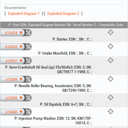
Documentation:
Exploded Diagram 1
Exploded Diagram 2
P - Part; ESN - Exploded Diagram Number; SN - Serial Number; C - Compatible Code;
615474
P
:
Starter
;
ESN
:
;
SN
:
;
C
:
;
616593
P
:
Intake Manifold
;
ESN
:
;
SN
:
;
C
:
;
s15397
P
:
Semi-Crankshaft Oil Seal (sp) 35x50x8x3
;
ESN
:
3
;
SN
:
GB/T9877.1-1988
;
C
:
;
s15398
P
:
Needle Roller Bearing, Accelerator
;
ESN
:
5
;
SN
:
GB/T290-1989
;
C
:
;
s15399
P
:
Oil Dipstick
;
ESN
:
6+7
;
SN
:
;
C
:
;
s15400
P
:
Injection Pump Washer
;
ESN
:
12
;
SN
:
KM170F-
10014
;
C
:
;