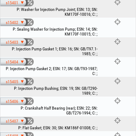
s15401
P
:
Washer for Injection Pump Joint
;
ESN
:
13
;
SN
:
KM170F-10016
;
C
:
;
s15402
P
:
Sealing Washer for Injection Pump
;
ESN
:
14
;
SN
:
KM170F-10015
;
C
:
;
s15403
P
:
Injection Pump Gasket 1
;
ESN
:
16
;
SN
:
GB/T97.1-
1985
;
C
:
;
s15404
P
:
Injection Pump Gasket 2
;
ESN
:
17
;
SN
:
GB/T93-1987
;
C
:
;
s15405
P
:
Injection Pump Bushing
;
ESN
:
19
;
SN
:
GB/T290-
1989
;
C
:
;
s15406
P
:
Crankshaft Half Bearing (rear)
;
ESN
:
22
;
SN
:
GB/T276-1994
;
C
:
;
s15407
P
:
Flat Gasket
;
ESN
:
30
;
SN
:
KM186F-01008
;
C
:
;