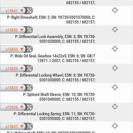
682155 / 682157
;
s15631
P
:
Right Driveshaft
;
ESN
:
2
;
SN
:
YX730-0301070000
;
C
:
682155 / 682157
;
s15632
P
:
Differential Lock Assembly
;
ESN
:
3
;
SN
:
YX730-
0301020000
;
C
:
682155 / 682157
;
s15633
P
:
Wide Oil Seal, Gearbox 14x22x5
;
ESN
:
6
;
SN
:
GB/T
13871.1-2007
;
C
:
682155 / 682157
;
s15634
P
:
Differential Locking Wheel
;
ESN
:
9
;
SN
:
YX730-
0301030000
;
C
:
682155 / 682157
;
s15635
P
:
Splined Shaft Sleeve
;
ESN
:
10
;
SN
:
YX730-
0301040000
;
C
:
682155 / 682157
;
s15636
P
:
Differential Locking Spring
;
ESN
:
11
;
SN
:
YX730-
0301050000
;
C
:
682155 / 682157
;
s15637