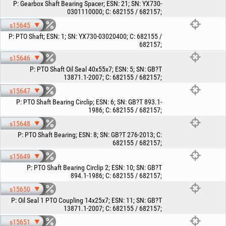
P
:
Gearbox Shaft Bearing Spacer
;
ESN
:
21
;
SN
:
YX730-
0301110000
;
C
:
682155 / 682157
;
s15645
P
:
PTO Shaft
;
ESN
:
1
;
SN
:
YX730-03020400
;
C
:
682155 /
682157
;
s15646
P
:
PTO Shaft Oil Seal 40x55x7
;
ESN
:
5
;
SN
:
GB?T
13871.1-2007
;
C
:
682155 / 682157
;
s15647
P
:
PTO Shaft Bearing Circlip
;
ESN
:
6
;
SN
:
GB?T 893.1-
1986
;
C
:
682155 / 682157
;
s15648
P
:
PTO Shaft Bearing
;
ESN
:
8
;
SN
:
GB?T 276-2013
;
C
:
682155 / 682157
;
s15649
P
:
PTO Shaft Bearing Circlip 2
;
ESN
:
10
;
SN
:
GB?T
894.1-1986
;
C
:
682155 / 682157
;
s15650
P
:
Oil Seal 1 PTO Coupling 14x25x7
;
ESN
:
11
;
SN
:
GB?T
13871.1-2007
;
C
:
682155 / 682157
;
s15651