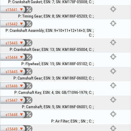
P
:
Crankshaft Gasket
;
ESN
:
7
;
SN
:
KM178F-05008
;
C
:
;
s15441
P
:
Timing Gear
;
ESN
:
8
;
SN
:
KM186F-05203
;
C
:
;
s15442
P
:
Crankshaft Assembly
;
ESN
:
9+10+11+12+14+3
;
SN
:
;
C
:
;
s15443
P
:
Crankshaft Gear
;
ESN
:
13
;
SN
:
KM186F-05004
;
C
:
;
s15444
P
:
Flywheel
;
ESN
:
15
;
SN
:
KM188F-05102
;
C
:
;
s15445
P
:
Camshaft Gear
;
ESN
:
3
;
SN
:
KM186F-06002
;
C
:
;
s15446
P
:
Camshaft Key
;
ESN
:
4
;
SN
:
GB/T1096-1979
;
C
:
;
s15447
P
:
Camshaft
;
ESN
:
5
;
SN
:
KM186F-06001
;
C
:
;
s15448
P
:
Air Filter
;
ESN
:
;
SN
:
;
C
:
;
s15449