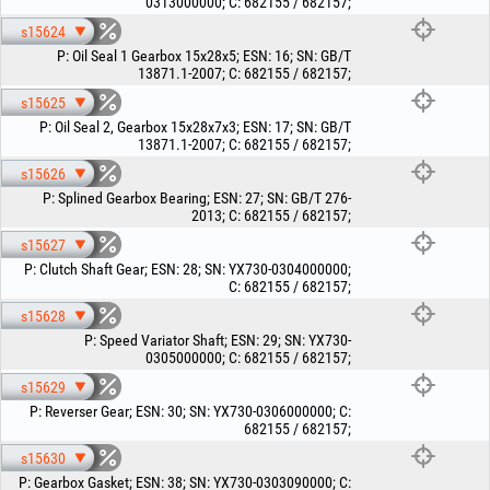
0313000000
;
C
:
682155 / 682157
;
s15624
P
:
Oil Seal 1 Gearbox 15x28x5
;
ESN
:
16
;
SN
:
GB/T
13871.1-2007
;
C
:
682155 / 682157
;
s15625
P
:
Oil Seal 2, Gearbox 15x28x7x3
;
ESN
:
17
;
SN
:
GB/T
13871.1-2007
;
C
:
682155 / 682157
;
s15626
P
:
Splined Gearbox Bearing
;
ESN
:
27
;
SN
:
GB/T 276-
2013
;
C
:
682155 / 682157
;
s15627
P
:
Clutch Shaft Gear
;
ESN
:
28
;
SN
:
YX730-0304000000
;
C
:
682155 / 682157
;
s15628
P
:
Speed Variator Shaft
;
ESN
:
29
;
SN
:
YX730-
0305000000
;
C
:
682155 / 682157
;
s15629
P
:
Reverser Gear
;
ESN
:
30
;
SN
:
YX730-0306000000
;
C
:
682155 / 682157
;
s15630
P
:
Gearbox Gasket
;
ESN
:
38
;
SN
:
YX730-0303090000
;
C
: