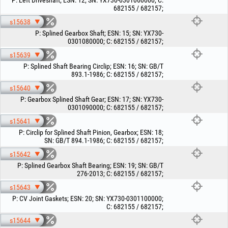
P
:
Left Driveshaft
;
ESN
:
12
;
SN
:
YX730-0301060000
;
C
:
682155 / 682157
;
s15638
P
:
Splined Gearbox Shaft
;
ESN
:
15
;
SN
:
YX730-
0301080000
;
C
:
682155 / 682157
;
s15639
P
:
Splined Shaft Bearing Circlip
;
ESN
:
16
;
SN
:
GB/T
893.1-1986
;
C
:
682155 / 682157
;
s15640
P
:
Gearbox Splined Shaft Gear
;
ESN
:
17
;
SN
:
YX730-
0301090000
;
C
:
682155 / 682157
;
s15641
P
:
Circlip for Splined Shaft Pinion, Gearbox
;
ESN
:
18
;
SN
:
GB/T 894.1-1986
;
C
:
682155 / 682157
;
s15642
P
:
Splined Gearbox Shaft Bearing
;
ESN
:
19
;
SN
:
GB/T
276-2013
;
C
:
682155 / 682157
;
s15643
P
:
CV Joint Gaskets
;
ESN
:
20
;
SN
:
YX730-0301100000
;
C
:
682155 / 682157
;
s15644