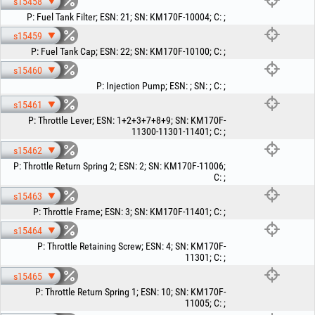
s15458
P
:
Fuel Tank Filter
;
ESN
:
21
;
SN
:
KM170F-10004
;
C
:
;
s15459
P
:
Fuel Tank Cap
;
ESN
:
22
;
SN
:
KM170F-10100
;
C
:
;
s15460
P
:
Injection Pump
;
ESN
:
;
SN
:
;
C
:
;
s15461
P
:
Throttle Lever
;
ESN
:
1+2+3+7+8+9
;
SN
:
KM170F-
11300-11301-11401
;
C
:
;
s15462
P
:
Throttle Return Spring 2
;
ESN
:
2
;
SN
:
KM170F-11006
;
C
:
;
s15463
P
:
Throttle Frame
;
ESN
:
3
;
SN
:
KM170F-11401
;
C
:
;
s15464
P
:
Throttle Retaining Screw
;
ESN
:
4
;
SN
:
KM170F-
11301
;
C
:
;
s15465
P
:
Throttle Return Spring 1
;
ESN
:
10
;
SN
:
KM170F-
11005
;
C
:
;