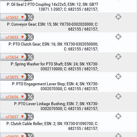
P
:
Oil Seal 2 PTO Coupling 14x22x5
;
ESN
:
12
;
SN
:
GB?T
13871.1-2007
;
C
:
682155 / 682157
;
s15652
P
:
Conveyor Gear
;
ESN
:
15
;
SN
:
YX730-0302020000
;
C
:
682155 / 682157
;
s15653
P
:
PTO Clutch Gear
;
ESN
:
16
;
SN
:
YX730-0302050000
;
C
:
682155 / 682157
;
s15654
P
:
Spring Washer for PTO Shaft
;
ESN
:
24
;
SN
:
YX730-
0302110000
;
C
:
682155 / 682157
;
s15655
P
:
PTO Engagement Lever Stop
;
ESN
:
4
;
SN
:
YX730-
0302070300
;
C
:
682155 / 682157
;
s15656
P
:
PTO Lever Linkage Bushing
;
ESN
:
7
;
SN
:
YX730-
0302070500
;
C
:
682155 / 682157
;
s15657
P
:
Clutch Cable Roller
;
ESN
:
2
;
SN
:
YX730-01090700
;
C
:
682155 / 682157
;
s16609