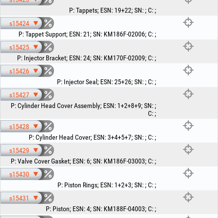
P
:
Tappets
;
ESN
:
19+22
;
SN
:
;
C
:
;
s15424
P
:
Tappet Support
;
ESN
:
21
;
SN
:
KM186F-02006
;
C
:
;
s15425
P
:
Injector Bracket
;
ESN
:
24
;
SN
:
KM170F-02009
;
C
:
;
s15426
P
:
Injector Seal
;
ESN
:
25+26
;
SN
:
;
C
:
;
s15427
P
:
Cylinder Head Cover Assembly
;
ESN
:
1+2+8+9
;
SN
:
;
C
:
;
s15428
P
:
Cylinder Head Cover
;
ESN
:
3+4+5+7
;
SN
:
;
C
:
;
s15429
P
:
Valve Cover Gasket
;
ESN
:
6
;
SN
:
KM186F-03003
;
C
:
;
s15430
P
:
Piston Rings
;
ESN
:
1+2+3
;
SN
:
;
C
:
;
s15431
P
:
Piston
;
ESN
:
4
;
SN
:
KM188F-04003
;
C
:
;