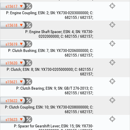
s15617
P
:
Engine Coupling
;
ESN
:
2
;
SN
:
YX730-0203000000
;
C
:
682155 / 682157
;
s15618
P
:
Engine Shaft Spacer
;
ESN
:
4
;
SN
:
YX730-
0202000000
;
C
:
682155 / 682157
;
s15619
P
:
Clutch Bushing
;
ESN
:
7
;
SN
:
YX730-0206000000
;
C
:
682155 / 682157
;
s15620
P
:
Clutch
;
ESN
:
8
;
SN
:
YX730-0205000000
;
C
:
682155 /
682157
;
s15621
P
:
Clutch Bearing
;
ESN
:
9
;
SN
:
GB/T 276-2013
;
C
:
682155 / 682157
;
s15622
P
:
Clutch Coupling
;
ESN
:
10
;
SN
:
YX730-0208000000
;
C
:
682155 / 682157
;
s15623
P
:
Spacer for Gearshift Lever
;
ESN
:
15
;
SN
:
YX730-