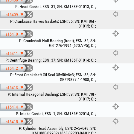
s15408
P
:
Head Gasket
;
ESN
:
31
;
SN
:
KM188F-01013
;
C
:
;
s15409
P
:
Crankcase Halves Gaskets
;
ESN
:
35
;
SN
:
KM186F-
01015
;
C
:
;
s15410
P
:
Crankshaft Half Bearing (front)
;
ESN
:
36
;
SN
:
GBT276-1994 (6207/P5)
;
C
:
;
s15411
P
:
Centrifuge Bearing
;
ESN
:
37
;
SN
:
KM186F-01014
;
C
:
;
s15412
P
:
Front Crankshaft Oil Seal 35x50x8x3
;
ESN
:
38
;
SN
:
GB/T9877.1-1988
;
C
:
;
s15413
P
:
Internal Hexagonal Bushing
;
ESN
:
39
;
SN
:
KM170F-
01017
;
C
:
;
s15414
P
:
Intake Gasket
;
ESN
:
1
;
SN
:
KM186F-02014
;
C
:
;
s15415
P
:
Cylinder Head Assembly
;
ESN
:
2+5+6+9
;
SN
:
KM188F-02202/186F-02203-04-01
;
C
:
;