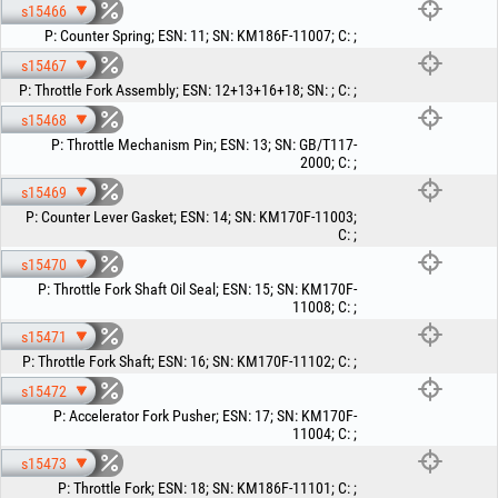
s15466
P
:
Counter Spring
;
ESN
:
11
;
SN
:
KM186F-11007
;
C
:
;
s15467
P
:
Throttle Fork Assembly
;
ESN
:
12+13+16+18
;
SN
:
;
C
:
;
s15468
P
:
Throttle Mechanism Pin
;
ESN
:
13
;
SN
:
GB/T117-
2000
;
C
:
;
s15469
P
:
Counter Lever Gasket
;
ESN
:
14
;
SN
:
KM170F-11003
;
C
:
;
s15470
P
:
Throttle Fork Shaft Oil Seal
;
ESN
:
15
;
SN
:
KM170F-
11008
;
C
:
;
s15471
P
:
Throttle Fork Shaft
;
ESN
:
16
;
SN
:
KM170F-11102
;
C
:
;
s15472
P
:
Accelerator Fork Pusher
;
ESN
:
17
;
SN
:
KM170F-
11004
;
C
:
;
s15473
P
:
Throttle Fork
;
ESN
:
18
;
SN
:
KM186F-11101
;
C
:
;