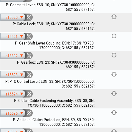
P
:
Gearshift Lever
;
ESN
:
10
;
SN
:
YX730-1600000000
;
C
:
682155 / 682157
;
s15590
P
:
Cable Lock
;
ESN
:
15
;
SN
:
YX730-2000000000
;
C
:
682155 / 682157
;
s15591
P
:
Gear Shift Lever Coupling
;
ESN
:
17
;
SN
:
YX730-
1700000000
;
C
:
682155 / 682157
;
s15592
P
:
Gearbox
;
ESN
:
23
;
SN
:
YX730-0300000000
;
C
:
682155 / 682157
;
s15593
P
:
PTO Control Lever
;
ESN
:
33
;
SN
:
YX730-1500000000
;
C
:
682155 / 682157
;
s15594
P
:
Clutch Cable Fastening Assembly
;
ESN
:
38
;
SN
:
YX730-1100000000
;
C
:
682155 / 682157
;
s15595
P
:
Anti-dust Clutch Protection
;
ESN
:
39
;
SN
:
YX730-
1300000000
;
C
:
682155 / 682157
;