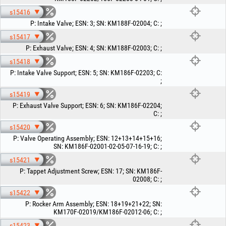
s15416
P
:
Intake Valve
;
ESN
:
3
;
SN
:
KM188F-02004
;
C
:
;
s15417
P
:
Exhaust Valve
;
ESN
:
4
;
SN
:
KM188F-02003
;
C
:
;
s15418
P
:
Intake Valve Support
;
ESN
:
5
;
SN
:
KM186F-02203
;
C
:
;
s15419
P
:
Exhaust Valve Support
;
ESN
:
6
;
SN
:
KM186F-02204
;
C
:
;
s15420
P
:
Valve Operating Assembly
;
ESN
:
12+13+14+15+16
;
SN
:
KM186F-02001-02-05-07-16-19
;
C
:
;
s15421
P
:
Tappet Adjustment Screw
;
ESN
:
17
;
SN
:
KM186F-
02008
;
C
:
;
s15422
P
:
Rocker Arm Assembly
;
ESN
:
18+19+21+22
;
SN
:
KM170F-02019/KM186F-02012-06
;
C
:
;
s15423